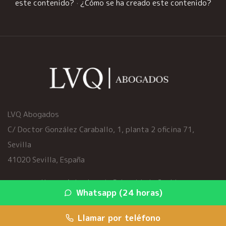
este contenido?
·
¿Cómo se ha creado este contenido?
LVQ Abogados
C/ Doctor González Caraballo, 1, planta 2 oficina 71,
Sevilla
41020 Sevilla, España
Home
·
Aviso Legal
·
Privacidad
·
Cookies
Whatsapp (24 horas)
© 2026 viciosocultoscoche.es ·
Mapa del sitio
·
Servicios
Llamar por teléfono