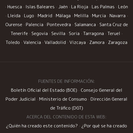
·
Huesca
·
Islas Baleares
·
Jaén
·
La Rioja
·
Las Palmas
·
León
·
Lleida
·
Lugo
·
Madrid
·
Málaga
·
Melilla
·
Murcia
·
Navarra
·
Ourense
·
Palencia
·
Pontevedra
·
Salamanca
·
Santa Cruz de
Tenerife
·
Segovia
·
Sevilla
·
Soria
·
Tarragona
·
Teruel
·
Toledo
·
Valencia
·
Valladolid
·
Vizcaya
·
Zamora
·
Zaragoza
FUENTES DE INFORMACIÓN:
Boletín Oficial del Estado (BOE)
·
Consejo General del
Poder Judicial
·
Ministerio de Consumo
·
Dirección General
de Tráfico (DGT)
ACERCA DEL CONTENIDO DE ESTA WEB:
¿Quién ha creado este contenido?
·
¿Por qué se ha creado