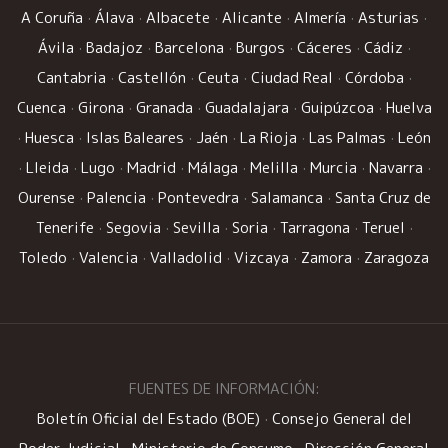
A Coruña
·
Álava
·
Albacete
·
Alicante
·
Almería
·
Asturias
·
Ávila
·
Badajoz
·
Barcelona
·
Burgos
·
Cáceres
·
Cádiz
·
Cantabria
·
Castellón
·
Ceuta
·
Ciudad Real
·
Córdoba
·
Cuenca
·
Girona
·
Granada
·
Guadalajara
·
Guipúzcoa
·
Huelva
·
Huesca
·
Islas Baleares
·
Jaén
·
La Rioja
·
Las Palmas
·
León
·
Lleida
·
Lugo
·
Madrid
·
Málaga
·
Melilla
·
Murcia
·
Navarra
·
Ourense
·
Palencia
·
Pontevedra
·
Salamanca
·
Santa Cruz de
Tenerife
·
Segovia
·
Sevilla
·
Soria
·
Tarragona
·
Teruel
·
Toledo
·
Valencia
·
Valladolid
·
Vizcaya
·
Zamora
·
Zaragoza
FUENTES DE INFORMACIÓN:
Boletín Oficial del Estado (BOE)
·
Consejo General del