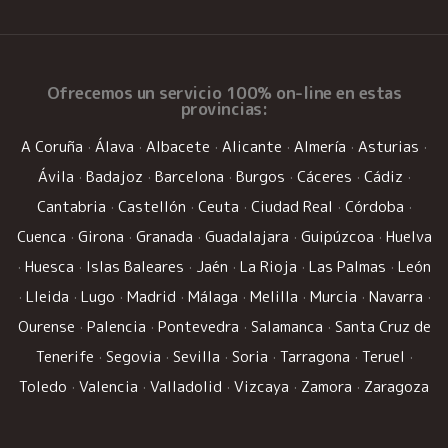
Ofrecemos un
servicio 100% on-line
en estas
provincias:
A Coruña
·
Álava
·
Albacete
·
Alicante
·
Almería
·
Asturias
·
Ávila
·
Badajoz
·
Barcelona
·
Burgos
·
Cáceres
·
Cádiz
·
Cantabria
·
Castellón
·
Ceuta
·
Ciudad Real
·
Córdoba
·
Cuenca
·
Girona
·
Granada
·
Guadalajara
·
Guipúzcoa
·
Huelva
·
Huesca
·
Islas Baleares
·
Jaén
·
La Rioja
·
Las Palmas
·
León
·
Lleida
·
Lugo
·
Madrid
·
Málaga
·
Melilla
·
Murcia
·
Navarra
·
Ourense
·
Palencia
·
Pontevedra
·
Salamanca
·
Santa Cruz de
Tenerife
·
Segovia
·
Sevilla
·
Soria
·
Tarragona
·
Teruel
·
Toledo
·
Valencia
·
Valladolid
·
Vizcaya
·
Zamora
·
Zaragoza