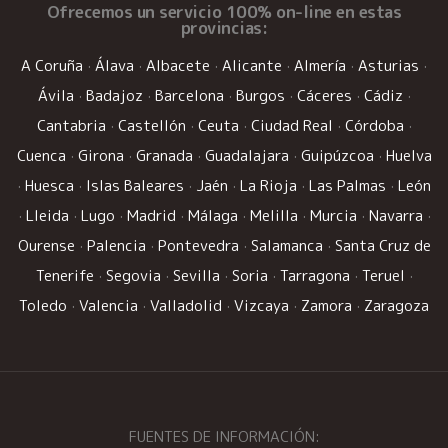
Ofrecemos un
servicio 100% on-line
en estas
provincias:
A Coruña
·
Álava
·
Albacete
·
Alicante
·
Almería
·
Asturias
·
Ávila
·
Badajoz
·
Barcelona
·
Burgos
·
Cáceres
·
Cádiz
·
Cantabria
·
Castellón
·
Ceuta
·
Ciudad Real
·
Córdoba
·
Cuenca
·
Girona
·
Granada
·
Guadalajara
·
Guipúzcoa
·
Huelva
·
Huesca
·
Islas Baleares
·
Jaén
·
La Rioja
·
Las Palmas
·
León
·
Lleida
·
Lugo
·
Madrid
·
Málaga
·
Melilla
·
Murcia
·
Navarra
·
Ourense
·
Palencia
·
Pontevedra
·
Salamanca
·
Santa Cruz de
Tenerife
·
Segovia
·
Sevilla
·
Soria
·
Tarragona
·
Teruel
·
Toledo
·
Valencia
·
Valladolid
·
Vizcaya
·
Zamora
·
Zaragoza
FUENTES DE INFORMACIÓN: