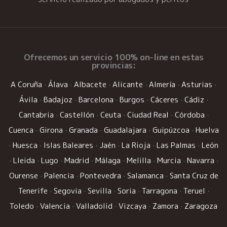
Ofrecemos un
servicio 100% on-line
en estas
provincias:
A Coruña
·
Álava
·
Albacete
·
Alicante
·
Almería
·
Asturias
·
Ávila
·
Badajoz
·
Barcelona
·
Burgos
·
Cáceres
·
Cádiz
·
Cantabria
·
Castellón
·
Ceuta
·
Ciudad Real
·
Córdoba
·
Cuenca
·
Girona
·
Granada
·
Guadalajara
·
Guipúzcoa
·
Huelva
·
Huesca
·
Islas Baleares
·
Jaén
·
La Rioja
·
Las Palmas
·
León
·
Lleida
·
Lugo
·
Madrid
·
Málaga
·
Melilla
·
Murcia
·
Navarra
·
Ourense
·
Palencia
·
Pontevedra
·
Salamanca
·
Santa Cruz de
Tenerife
·
Segovia
·
Sevilla
·
Soria
·
Tarragona
·
Teruel
·
Toledo
·
Valencia
·
Valladolid
·
Vizcaya
·
Zamora
·
Zaragoza