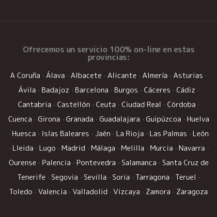
Ofrecemos un
servicio 100% on-line
en estas
provincias:
A Coruña
·
Álava
·
Albacete
·
Alicante
·
Almería
·
Asturias
·
Ávila
·
Badajoz
·
Barcelona
·
Burgos
·
Cáceres
·
Cádiz
·
Cantabria
·
Castellón
·
Ceuta
·
Ciudad Real
·
Córdoba
·
Cuenca
·
Girona
·
Granada
·
Guadalajara
·
Guipúzcoa
·
Huelva
·
Huesca
·
Islas Baleares
·
Jaén
·
La Rioja
·
Las Palmas
·
León
·
Lleida
·
Lugo
·
Madrid
·
Málaga
·
Melilla
·
Murcia
·
Navarra
·
Ourense
·
Palencia
·
Pontevedra
·
Salamanca
·
Santa Cruz de
Tenerife
·
Segovia
·
Sevilla
·
Soria
·
Tarragona
·
Teruel
·
Toledo
·
Valencia
·
Valladolid
·
Vizcaya
·
Zamora
·
Zaragoza