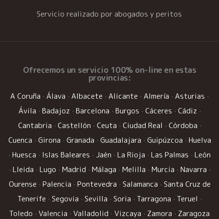
Servicio realizado por abogados y peritos
Ofrecemos un
servicio 100% on-line
en estas
provincias:
A Coruña
·
Álava
·
Albacete
·
Alicante
·
Almería
·
Asturias
·
Ávila
·
Badajoz
·
Barcelona
·
Burgos
·
Cáceres
·
Cádiz
·
Cantabria
·
Castellón
·
Ceuta
·
Ciudad Real
·
Córdoba
·
Cuenca
·
Girona
·
Granada
·
Guadalajara
·
Guipúzcoa
·
Huelva
·
Huesca
·
Islas Baleares
·
Jaén
·
La Rioja
·
Las Palmas
·
León
·
Lleida
·
Lugo
·
Madrid
·
Málaga
·
Melilla
·
Murcia
·
Navarra
·
Ourense
·
Palencia
·
Pontevedra
·
Salamanca
·
Santa Cruz de
Tenerife
·
Segovia
·
Sevilla
·
Soria
·
Tarragona
·
Teruel
·
Toledo
·
Valencia
·
Valladolid
·
Vizcaya
·
Zamora
·
Zaragoza