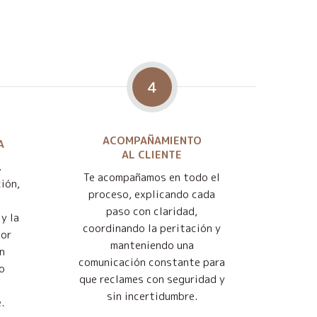
4
ACOMPAÑAMIENTO
A
AL CLIENTE
.
Te acompañamos en todo el
ión,
proceso, explicando cada
paso con claridad,
y la
coordinando la peritación y
jor
manteniendo una
n
comunicación constante para
o
que reclames con seguridad y
sin incertidumbre.
.