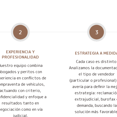
2
3
EXPERIENCIA Y
ESTRATEGIA A MEDID
PROFESIONALIDAD
Cada caso es distinto
Nuestro equipo combina
Analizamos la documentac
abogados y peritos con
el tipo de vendedor
eriencia en conflictos de
(particular o profesional) 
mpraventa de vehículos,
avería para definir la me
actuando con criterio,
estrategia: reclamació
fidencialidad y enfoque a
extrajudicial, burofax 
resultados tanto en
demanda, buscando la
negociación como en vía
solución más favorable
judicial.