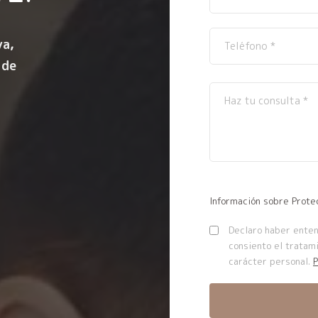
ya,
 de
Información sobre Prote
Declaro haber entend
consiento el tratam
carácter personal.
P