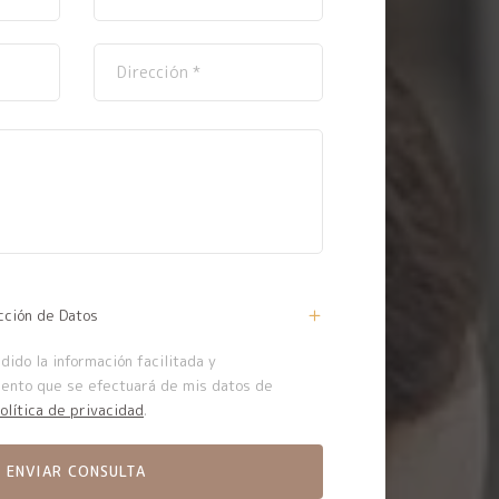
cción de Datos
ido la información facilitada y
iento que se efectuará de mis datos de
olítica de privacidad
.