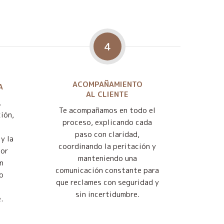
4
ACOMPAÑAMIENTO
A
AL CLIENTE
.
Te acompañamos en todo el
ión,
proceso, explicando cada
paso con claridad,
y la
coordinando la peritación y
jor
manteniendo una
n
comunicación constante para
o
que reclames con seguridad y
sin incertidumbre.
.