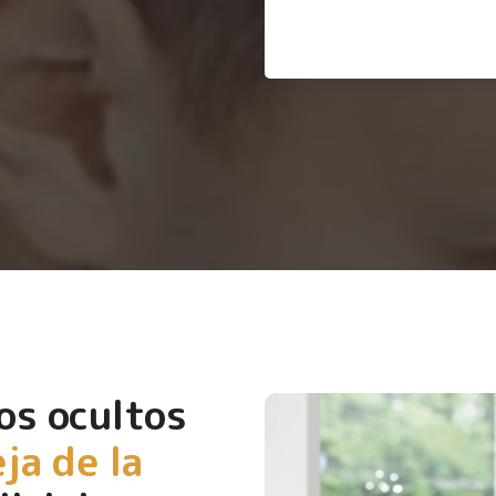
os ocultos
eja de la