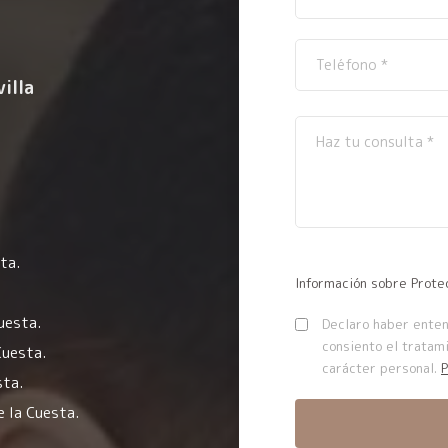
illa
ta.
Información sobre Prote
uesta.
Declaro haber entend
consiento el tratam
Cuesta.
carácter personal.
P
sta.
e la Cuesta.