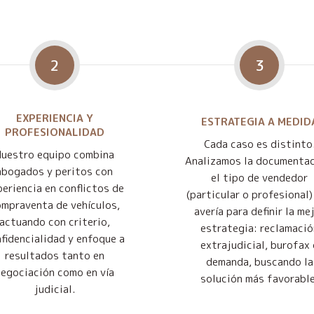
2
3
EXPERIENCIA Y
ESTRATEGIA A MEDID
PROFESIONALIDAD
Cada caso es distinto
Nuestro equipo combina
Analizamos la documentac
abogados y peritos con
el tipo de vendedor
eriencia en conflictos de
(particular o profesional) 
mpraventa de vehículos,
avería para definir la me
actuando con criterio,
estrategia: reclamació
fidencialidad y enfoque a
extrajudicial, burofax 
resultados tanto en
demanda, buscando la
negociación como en vía
solución más favorable
judicial.