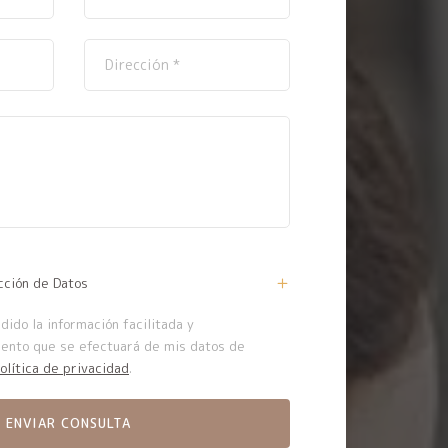
cción de Datos
ido la información facilitada y
iento que se efectuará de mis datos de
olítica de privacidad
.