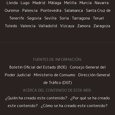
·
Lleida
·
Lugo
·
Madrid
·
Málaga
·
Melilla
·
Murcia
·
Navarra
·
Ourense
·
Palencia
·
Pontevedra
·
Salamanca
·
Santa Cruz de
Tenerife
·
Segovia
·
Sevilla
·
Soria
·
Tarragona
·
Teruel
·
Toledo
·
Valencia
·
Valladolid
·
Vizcaya
·
Zamora
·
Zaragoza
FUENTES DE INFORMACIÓN:
Boletín Oficial del Estado (BOE)
·
Consejo General del
Poder Judicial
·
Ministerio de Consumo
·
Dirección General
de Tráfico (DGT)
ACERCA DEL CONTENIDO DE ESTA WEB:
¿Quién ha creado este contenido?
·
¿Por qué se ha creado
este contenido?
·
¿Cómo se ha creado este contenido?