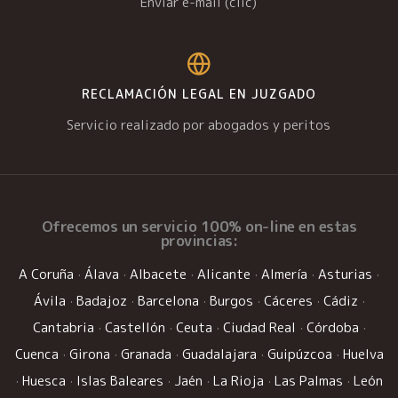
Enviar e-mail (clic)
RECLAMACIÓN LEGAL EN JUZGADO
Servicio realizado por abogados y peritos
Ofrecemos un
servicio 100% on-line
en estas
provincias:
A Coruña
·
Álava
·
Albacete
·
Alicante
·
Almería
·
Asturias
·
Ávila
·
Badajoz
·
Barcelona
·
Burgos
·
Cáceres
·
Cádiz
·
Cantabria
·
Castellón
·
Ceuta
·
Ciudad Real
·
Córdoba
·
Cuenca
·
Girona
·
Granada
·
Guadalajara
·
Guipúzcoa
·
Huelva
·
Huesca
·
Islas Baleares
·
Jaén
·
La Rioja
·
Las Palmas
·
León