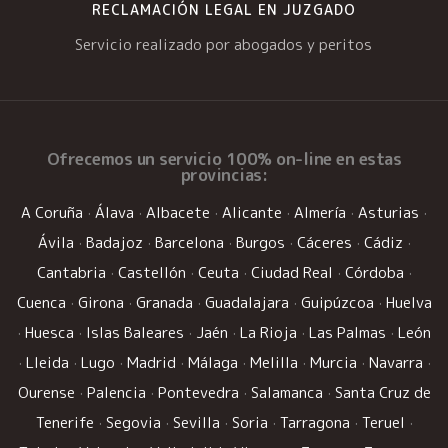
RECLAMACIÓN LEGAL EN JUZGADO
Servicio realizado por abogados y peritos
Ofrecemos un
servicio 100% on-line
en estas
provincias:
A Coruña
·
Álava
·
Albacete
·
Alicante
·
Almería
·
Asturias
·
Ávila
·
Badajoz
·
Barcelona
·
Burgos
·
Cáceres
·
Cádiz
·
Cantabria
·
Castellón
·
Ceuta
·
Ciudad Real
·
Córdoba
·
Cuenca
·
Girona
·
Granada
·
Guadalajara
·
Guipúzcoa
·
Huelva
·
Huesca
·
Islas Baleares
·
Jaén
·
La Rioja
·
Las Palmas
·
León
·
Lleida
·
Lugo
·
Madrid
·
Málaga
·
Melilla
·
Murcia
·
Navarra
·
Ourense
·
Palencia
·
Pontevedra
·
Salamanca
·
Santa Cruz de
Tenerife
·
Segovia
·
Sevilla
·
Soria
·
Tarragona
·
Teruel
·