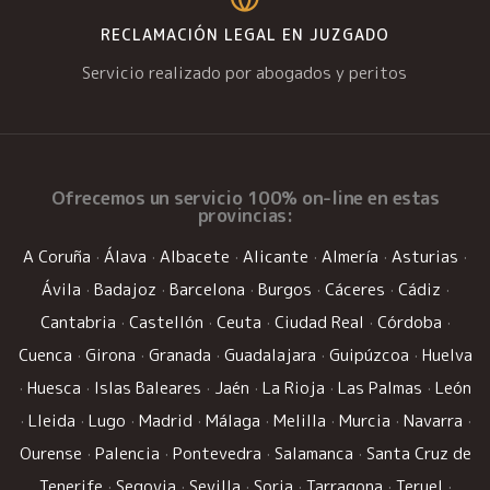
RECLAMACIÓN LEGAL EN JUZGADO
Servicio realizado por abogados y peritos
Ofrecemos un
servicio 100% on-line
en estas
provincias:
A Coruña
·
Álava
·
Albacete
·
Alicante
·
Almería
·
Asturias
·
Ávila
·
Badajoz
·
Barcelona
·
Burgos
·
Cáceres
·
Cádiz
·
Cantabria
·
Castellón
·
Ceuta
·
Ciudad Real
·
Córdoba
·
Cuenca
·
Girona
·
Granada
·
Guadalajara
·
Guipúzcoa
·
Huelva
·
Huesca
·
Islas Baleares
·
Jaén
·
La Rioja
·
Las Palmas
·
León
·
Lleida
·
Lugo
·
Madrid
·
Málaga
·
Melilla
·
Murcia
·
Navarra
·
Ourense
·
Palencia
·
Pontevedra
·
Salamanca
·
Santa Cruz de
Tenerife
·
Segovia
·
Sevilla
·
Soria
·
Tarragona
·
Teruel
·