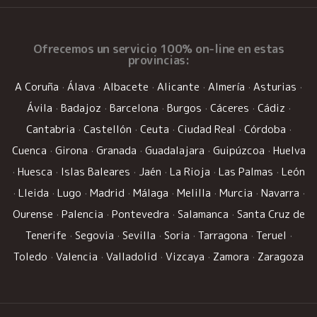
Ofrecemos un
servicio 100% on-line
en estas
provincias:
A Coruña
·
Álava
·
Albacete
·
Alicante
·
Almería
·
Asturias
·
Ávila
·
Badajoz
·
Barcelona
·
Burgos
·
Cáceres
·
Cádiz
·
Cantabria
·
Castellón
·
Ceuta
·
Ciudad Real
·
Córdoba
·
Cuenca
·
Girona
·
Granada
·
Guadalajara
·
Guipúzcoa
·
Huelva
·
Huesca
·
Islas Baleares
·
Jaén
·
La Rioja
·
Las Palmas
·
León
·
Lleida
·
Lugo
·
Madrid
·
Málaga
·
Melilla
·
Murcia
·
Navarra
·
Ourense
·
Palencia
·
Pontevedra
·
Salamanca
·
Santa Cruz de
Tenerife
·
Segovia
·
Sevilla
·
Soria
·
Tarragona
·
Teruel
·
Toledo
·
Valencia
·
Valladolid
·
Vizcaya
·
Zamora
·
Zaragoza