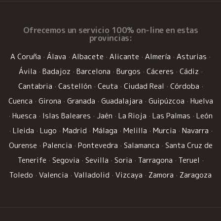
Ofrecemos un
servicio 100% on-line
en estas
provincias:
A Coruña
·
Álava
·
Albacete
·
Alicante
·
Almería
·
Asturias
·
Ávila
·
Badajoz
·
Barcelona
·
Burgos
·
Cáceres
·
Cádiz
·
Cantabria
·
Castellón
·
Ceuta
·
Ciudad Real
·
Córdoba
·
Cuenca
·
Girona
·
Granada
·
Guadalajara
·
Guipúzcoa
·
Huelva
·
Huesca
·
Islas Baleares
·
Jaén
·
La Rioja
·
Las Palmas
·
León
·
Lleida
·
Lugo
·
Madrid
·
Málaga
·
Melilla
·
Murcia
·
Navarra
·
Ourense
·
Palencia
·
Pontevedra
·
Salamanca
·
Santa Cruz de
Tenerife
·
Segovia
·
Sevilla
·
Soria
·
Tarragona
·
Teruel
·
Toledo
·
Valencia
·
Valladolid
·
Vizcaya
·
Zamora
·
Zaragoza