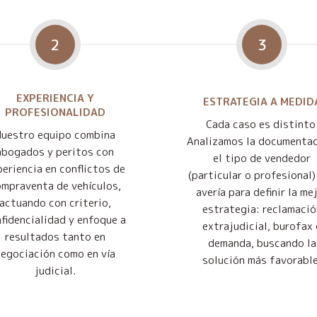
2
3
EXPERIENCIA Y
ESTRATEGIA A MEDID
PROFESIONALIDAD
Cada caso es distinto
Nuestro equipo combina
Analizamos la documentac
abogados y peritos con
el tipo de vendedor
eriencia en conflictos de
(particular o profesional) 
mpraventa de vehículos,
avería para definir la me
actuando con criterio,
estrategia: reclamació
fidencialidad y enfoque a
extrajudicial, burofax 
resultados tanto en
demanda, buscando la
negociación como en vía
solución más favorable
judicial.