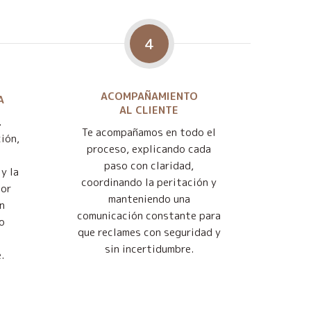
4
ACOMPAÑAMIENTO
A
AL CLIENTE
.
Te acompañamos en todo el
ión,
proceso, explicando cada
paso con claridad,
y la
coordinando la peritación y
jor
manteniendo una
n
comunicación constante para
o
que reclames con seguridad y
sin incertidumbre.
.