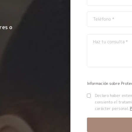
res o
Información sobre Prote
Declaro haber entend
consiento el tratam
carácter personal.
P