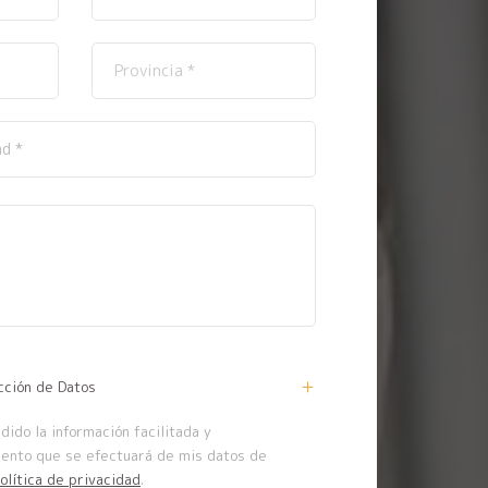
cción de Datos
ido la información facilitada y
iento que se efectuará de mis datos de
olítica de privacidad
.