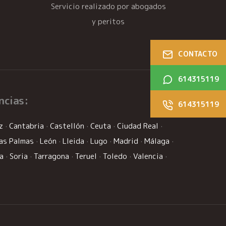
Servicio realizado por abogados
y peritos
CONTACTO
614315119
ncias:
614315119
z
·
Cantabria
·
Castellón
·
Ceuta
·
Ciudad Real
·
as Palmas
·
León
·
Lleida
·
Lugo
·
Madrid
·
Málaga
·
la
·
Soria
·
Tarragona
·
Teruel
·
Toledo
·
Valencia
·