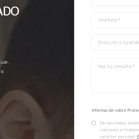
ADO
tuar.
ra
Información sobre Prote
Declaro haber entend
consiento el tratam
carácter personal.
P