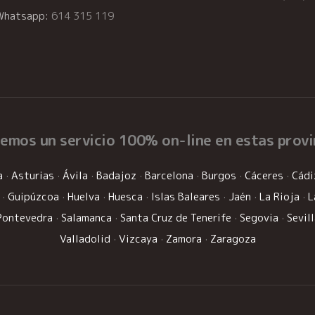
Whatsapp:
614 315 119
cemos un
servicio 100% on-line
en estas provi
a
·
Asturias
·
Ávila
·
Badajoz
·
Barcelona
·
Burgos
·
Cáceres
·
Cádi
·
Guipúzcoa
·
Huelva
·
Huesca
·
Islas Baleares
·
Jaén
·
La Rioja
·
L
Pontevedra
·
Salamanca
·
Santa Cruz de Tenerife
·
Segovia
·
Sevil
Valladolid
·
Vizcaya
·
Zamora
·
Zaragoza