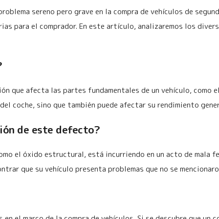
problema sereno pero grave en la compra de vehículos de segund
ias para el comprador. En este artículo, analizaremos los dive
?
sión que afecta las partes fundamentales de un vehículo, como el
el coche, sino que también puede afectar su rendimiento genera
ción de este defecto?
mo el óxido estructural, está incurriendo en un acto de mala f
ontrar que su vehículo presenta problemas que no se mencionaron
en el marco de la compra de vehículos. Si se descubre que un 