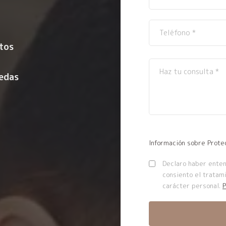
ltos
uedas
Información sobre Prote
Declaro haber entend
consiento el tratam
carácter personal.
P