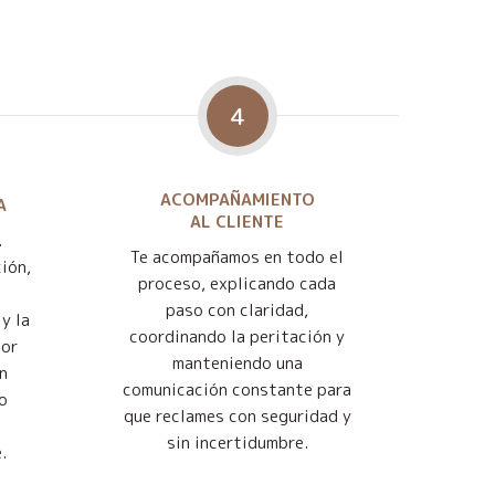
4
ACOMPAÑAMIENTO
A
AL CLIENTE
.
Te acompañamos en todo el
ión,
proceso, explicando cada
paso con claridad,
y la
coordinando la peritación y
jor
manteniendo una
n
comunicación constante para
o
que reclames con seguridad y
sin incertidumbre.
.