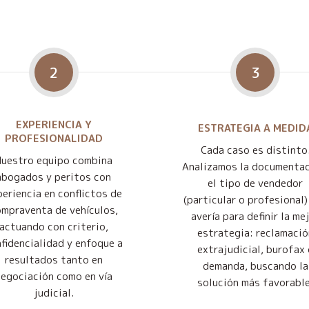
2
3
EXPERIENCIA Y
ESTRATEGIA A MEDID
PROFESIONALIDAD
Cada caso es distinto
Nuestro equipo combina
Analizamos la documentac
abogados y peritos con
el tipo de vendedor
eriencia en conflictos de
(particular o profesional) 
mpraventa de vehículos,
avería para definir la me
actuando con criterio,
estrategia: reclamació
fidencialidad y enfoque a
extrajudicial, burofax 
resultados tanto en
demanda, buscando la
negociación como en vía
solución más favorable
judicial.