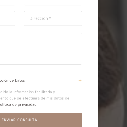
cción de Datos
ido la información facilitada y
iento que se efectuará de mis datos de
olítica de privacidad
.