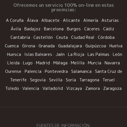
Ofrecemos un
servicio 100% on-line
en estas
provincias:
A Coruña
·
Álava
·
Albacete
·
Alicante
·
Almería
·
Asturias
·
Ávila
·
Badajoz
·
Barcelona
·
Burgos
·
Cáceres
·
Cádiz
·
Cantabria
·
Castellón
·
Ceuta
·
Ciudad Real
·
Córdoba
·
Cuenca
·
Girona
·
Granada
·
Guadalajara
·
Guipúzcoa
·
Huelva
·
Huesca
·
Islas Baleares
·
Jaén
·
La Rioja
·
Las Palmas
·
León
·
Lleida
·
Lugo
·
Madrid
·
Málaga
·
Melilla
·
Murcia
·
Navarra
·
Ourense
·
Palencia
·
Pontevedra
·
Salamanca
·
Santa Cruz de
Tenerife
·
Segovia
·
Sevilla
·
Soria
·
Tarragona
·
Teruel
·
Toledo
·
Valencia
·
Valladolid
·
Vizcaya
·
Zamora
·
Zaragoza
FUENTES DE INFORMACIÓN: