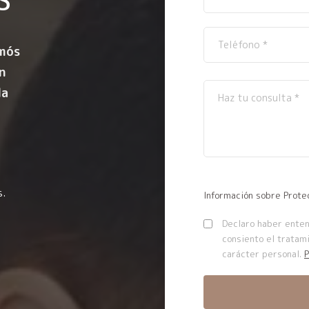
mós
n
la
s.
Información sobre Prote
Declaro haber entend
consiento el tratam
carácter personal.
P