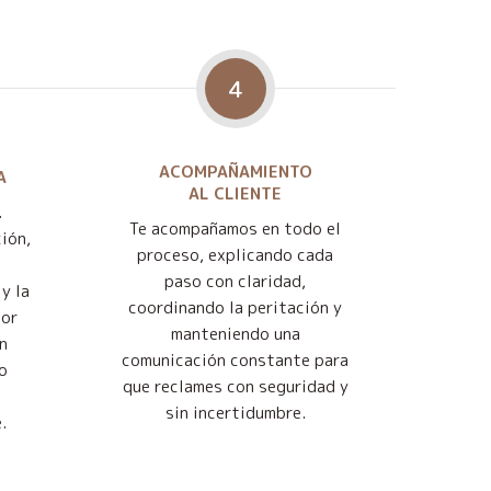
4
ACOMPAÑAMIENTO
A
AL CLIENTE
.
Te acompañamos en todo el
ión,
proceso, explicando cada
paso con claridad,
y la
coordinando la peritación y
jor
manteniendo una
n
comunicación constante para
o
que reclames con seguridad y
sin incertidumbre.
.