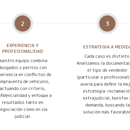
2
3
EXPERIENCIA Y
ESTRATEGIA A MEDID
PROFESIONALIDAD
Cada caso es distinto
Nuestro equipo combina
Analizamos la documentac
abogados y peritos con
el tipo de vendedor
eriencia en conflictos de
(particular o profesional) 
mpraventa de vehículos,
avería para definir la me
actuando con criterio,
estrategia: reclamació
fidencialidad y enfoque a
extrajudicial, burofax 
resultados tanto en
demanda, buscando la
negociación como en vía
solución más favorable
judicial.