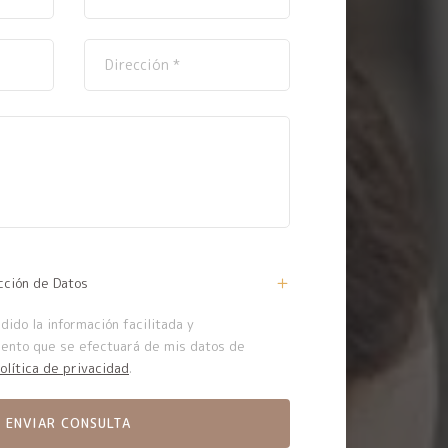
cción de Datos
ido la información facilitada y
iento que se efectuará de mis datos de
olítica de privacidad
.