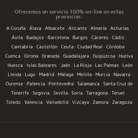
Ofrecemos un
servicio 100% on-line
en estas
provincias:
A Coruña
·
Álava
·
Albacete
·
Alicante
·
Almería
·
Asturias
·
Ávila
·
Badajoz
·
Barcelona
·
Burgos
·
Cáceres
·
Cádiz
·
Cantabria
·
Castellón
·
Ceuta
·
Ciudad Real
·
Córdoba
·
Cuenca
·
Girona
·
Granada
·
Guadalajara
·
Guipúzcoa
·
Huelva
·
Huesca
·
Islas Baleares
·
Jaén
·
La Rioja
·
Las Palmas
·
León
·
Lleida
·
Lugo
·
Madrid
·
Málaga
·
Melilla
·
Murcia
·
Navarra
·
Ourense
·
Palencia
·
Pontevedra
·
Salamanca
·
Santa Cruz de
Tenerife
·
Segovia
·
Sevilla
·
Soria
·
Tarragona
·
Teruel
·
Toledo
·
Valencia
·
Valladolid
·
Vizcaya
·
Zamora
·
Zaragoza