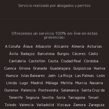
Servicio realizado por abogados y peritos
Ofrecemos un
servicio 100% on-line
en estas
provincias:
A Coruña
·
Álava
·
Albacete
·
Alicante
·
Almería
·
Asturias
·
Ávila
·
Badajoz
·
Barcelona
·
Burgos
·
Cáceres
·
Cádiz
·
Cantabria
·
Castellón
·
Ceuta
·
Ciudad Real
·
Córdoba
·
Cuenca
·
Girona
·
Granada
·
Guadalajara
·
Guipúzcoa
·
Huelva
·
Huesca
·
Islas Baleares
·
Jaén
·
La Rioja
·
Las Palmas
·
León
·
Lleida
·
Lugo
·
Madrid
·
Málaga
·
Melilla
·
Murcia
·
Navarra
·
Ourense
·
Palencia
·
Pontevedra
·
Salamanca
·
Santa Cruz de
Tenerife
·
Segovia
·
Sevilla
·
Soria
·
Tarragona
·
Teruel
·
Toledo
·
Valencia
·
Valladolid
·
Vizcaya
·
Zamora
·
Zaragoza