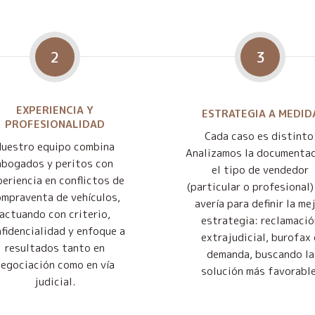
2
3
EXPERIENCIA Y
ESTRATEGIA A MEDID
PROFESIONALIDAD
Cada caso es distinto
Nuestro equipo combina
Analizamos la documentac
abogados y peritos con
el tipo de vendedor
eriencia en conflictos de
(particular o profesional) 
mpraventa de vehículos,
avería para definir la me
actuando con criterio,
estrategia: reclamació
fidencialidad y enfoque a
extrajudicial, burofax 
resultados tanto en
demanda, buscando la
negociación como en vía
solución más favorable
judicial.