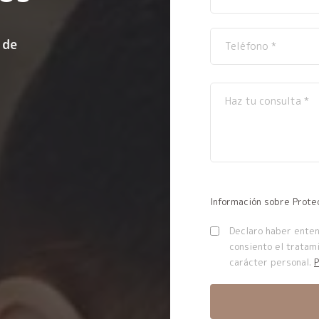
 de
Información sobre Prote
Declaro haber entend
consiento el tratam
carácter personal.
P