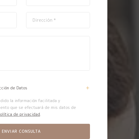
cción de Datos
ido la información facilitada y
iento que se efectuará de mis datos de
olítica de privacidad
.