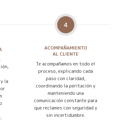
4
ACOMPAÑAMIENTO
A
AL CLIENTE
.
Te acompañamos en todo el
ión,
proceso, explicando cada
paso con claridad,
y la
coordinando la peritación y
jor
manteniendo una
n
comunicación constante para
o
que reclames con seguridad y
sin incertidumbre.
.