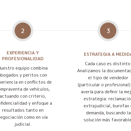
2
3
EXPERIENCIA Y
ESTRATEGIA A MEDID
PROFESIONALIDAD
Cada caso es distinto
Nuestro equipo combina
Analizamos la documentac
abogados y peritos con
el tipo de vendedor
eriencia en conflictos de
(particular o profesional) 
mpraventa de vehículos,
avería para definir la me
actuando con criterio,
estrategia: reclamació
fidencialidad y enfoque a
extrajudicial, burofax 
resultados tanto en
demanda, buscando la
negociación como en vía
solución más favorable
judicial.