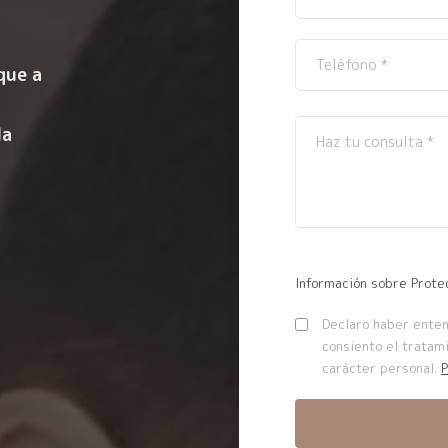
que a
la
Información sobre Prote
Declaro haber entend
consiento el tratam
carácter personal.
P