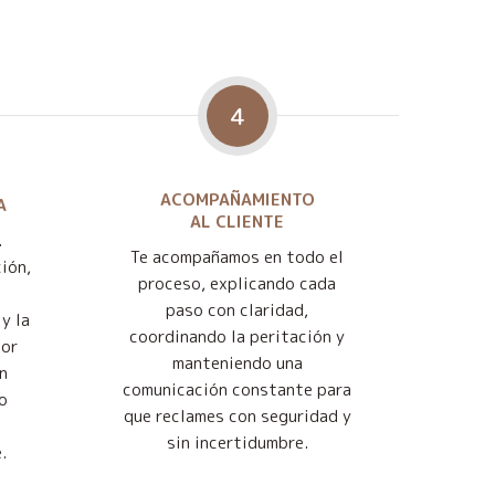
4
ACOMPAÑAMIENTO
A
AL CLIENTE
.
Te acompañamos en todo el
ión,
proceso, explicando cada
paso con claridad,
y la
coordinando la peritación y
jor
manteniendo una
n
comunicación constante para
o
que reclames con seguridad y
sin incertidumbre.
.