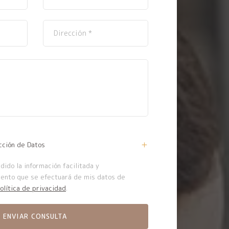
cción de Datos
ido la información facilitada y
iento que se efectuará de mis datos de
olítica de privacidad
.