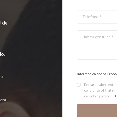
l de
do.
Información sobre Prote
ra.
Declaro haber entend
consiento el tratam
carácter personal.
P
era.