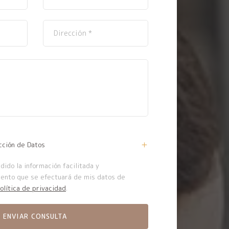
cción de Datos
ido la información facilitada y
iento que se efectuará de mis datos de
olítica de privacidad
.