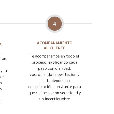
4
ACOMPAÑAMIENTO
A
AL CLIENTE
.
Te acompañamos en todo el
ión,
proceso, explicando cada
paso con claridad,
y la
coordinando la peritación y
jor
manteniendo una
n
comunicación constante para
o
que reclames con seguridad y
sin incertidumbre.
.