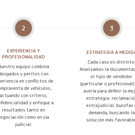
2
3
EXPERIENCIA Y
ESTRATEGIA A MEDID
PROFESIONALIDAD
Cada caso es distinto
Nuestro equipo combina
Analizamos la documentac
abogados y peritos con
el tipo de vendedor
eriencia en conflictos de
(particular o profesional) 
mpraventa de vehículos,
avería para definir la me
actuando con criterio,
estrategia: reclamació
fidencialidad y enfoque a
extrajudicial, burofax 
resultados tanto en
demanda, buscando la
negociación como en vía
solución más favorable
judicial.