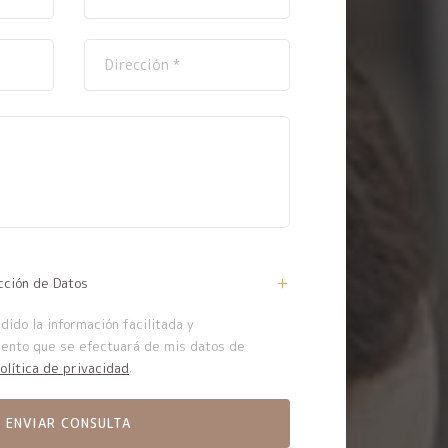
cción de Datos
ido la información facilitada y
iento que se efectuará de mis datos de
olítica de privacidad
.