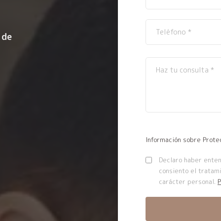
 de
Información sobre Prote
Declaro haber entend
consiento el tratam
carácter personal.
P