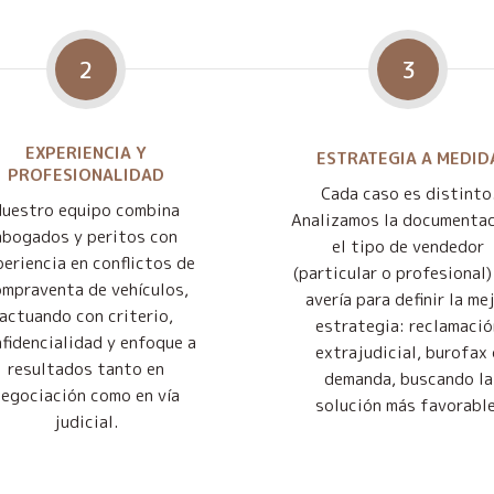
2
3
EXPERIENCIA Y
ESTRATEGIA A MEDID
PROFESIONALIDAD
Cada caso es distinto
Nuestro equipo combina
Analizamos la documentac
abogados y peritos con
el tipo de vendedor
eriencia en conflictos de
(particular o profesional) 
mpraventa de vehículos,
avería para definir la me
actuando con criterio,
estrategia: reclamació
fidencialidad y enfoque a
extrajudicial, burofax 
resultados tanto en
demanda, buscando la
negociación como en vía
solución más favorable
judicial.