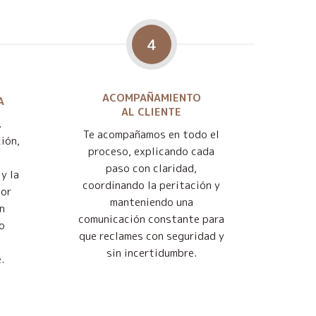
4
ACOMPAÑAMIENTO
A
AL CLIENTE
.
Te acompañamos en todo el
ión,
proceso, explicando cada
paso con claridad,
y la
coordinando la peritación y
jor
manteniendo una
n
comunicación constante para
o
que reclames con seguridad y
sin incertidumbre.
.