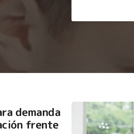
para demanda
ción frente