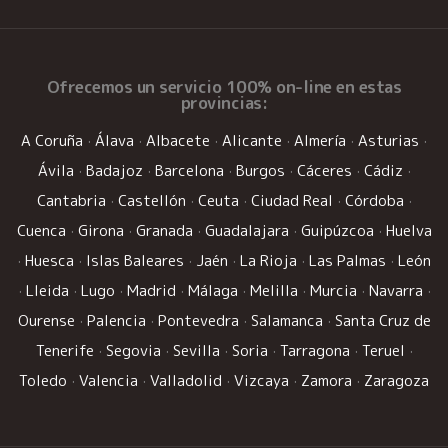
Ofrecemos un
servicio 100% on-line
en estas
provincias:
A Coruña
·
Álava
·
Albacete
·
Alicante
·
Almería
·
Asturias
·
Ávila
·
Badajoz
·
Barcelona
·
Burgos
·
Cáceres
·
Cádiz
·
Cantabria
·
Castellón
·
Ceuta
·
Ciudad Real
·
Córdoba
·
Cuenca
·
Girona
·
Granada
·
Guadalajara
·
Guipúzcoa
·
Huelva
·
Huesca
·
Islas Baleares
·
Jaén
·
La Rioja
·
Las Palmas
·
León
·
Lleida
·
Lugo
·
Madrid
·
Málaga
·
Melilla
·
Murcia
·
Navarra
·
Ourense
·
Palencia
·
Pontevedra
·
Salamanca
·
Santa Cruz de
Tenerife
·
Segovia
·
Sevilla
·
Soria
·
Tarragona
·
Teruel
·
Toledo
·
Valencia
·
Valladolid
·
Vizcaya
·
Zamora
·
Zaragoza