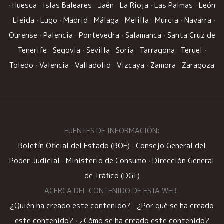
·
Huesca
·
Islas Baleares
·
Jaén
·
La Rioja
·
Las Palmas
·
León
·
Lleida
·
Lugo
·
Madrid
·
Málaga
·
Melilla
·
Murcia
·
Navarra
·
Ourense
·
Palencia
·
Pontevedra
·
Salamanca
·
Santa Cruz de
Tenerife
·
Segovia
·
Sevilla
·
Soria
·
Tarragona
·
Teruel
·
Toledo
·
Valencia
·
Valladolid
·
Vizcaya
·
Zamora
·
Zaragoza
FUENTES DE INFORMACIÓN:
Boletín Oficial del Estado (BOE)
·
Consejo General del
Poder Judicial
·
Ministerio de Consumo
·
Dirección General
de Tráfico (DGT)
ACERCA DEL CONTENIDO DE ESTA WEB:
¿Quién ha creado este contenido?
·
¿Por qué se ha creado
este contenido?
·
¿Cómo se ha creado este contenido?