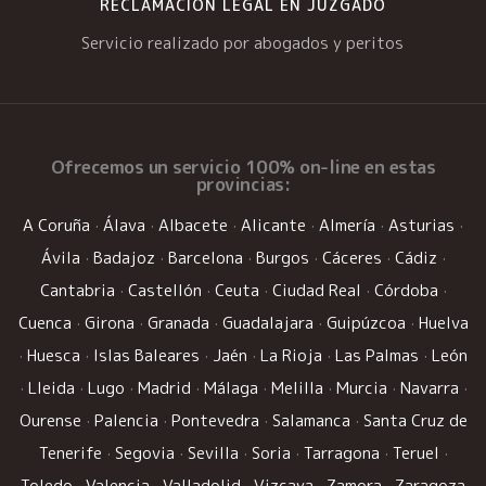
RECLAMACIÓN LEGAL EN JUZGADO
Servicio realizado por abogados y peritos
Ofrecemos un
servicio 100% on-line
en estas
provincias:
A Coruña
·
Álava
·
Albacete
·
Alicante
·
Almería
·
Asturias
·
Ávila
·
Badajoz
·
Barcelona
·
Burgos
·
Cáceres
·
Cádiz
·
Cantabria
·
Castellón
·
Ceuta
·
Ciudad Real
·
Córdoba
·
Cuenca
·
Girona
·
Granada
·
Guadalajara
·
Guipúzcoa
·
Huelva
·
Huesca
·
Islas Baleares
·
Jaén
·
La Rioja
·
Las Palmas
·
León
·
Lleida
·
Lugo
·
Madrid
·
Málaga
·
Melilla
·
Murcia
·
Navarra
·
Ourense
·
Palencia
·
Pontevedra
·
Salamanca
·
Santa Cruz de
Tenerife
·
Segovia
·
Sevilla
·
Soria
·
Tarragona
·
Teruel
·
Toledo
·
Valencia
·
Valladolid
·
Vizcaya
·
Zamora
·
Zaragoza