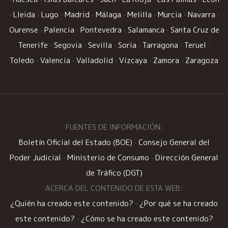
·
Lleida
·
Lugo
·
Madrid
·
Málaga
·
Melilla
·
Murcia
·
Navarra
·
Ourense
·
Palencia
·
Pontevedra
·
Salamanca
·
Santa Cruz de
Tenerife
·
Segovia
·
Sevilla
·
Soria
·
Tarragona
·
Teruel
·
Toledo
·
Valencia
·
Valladolid
·
Vizcaya
·
Zamora
·
Zaragoza
FUENTES DE INFORMACIÓN:
Boletín Oficial del Estado (BOE)
·
Consejo General del
Poder Judicial
·
Ministerio de Consumo
·
Dirección General
de Tráfico (DGT)
ACERCA DEL CONTENIDO DE ESTA WEB:
¿Quién ha creado este contenido?
·
¿Por qué se ha creado
este contenido?
·
¿Cómo se ha creado este contenido?