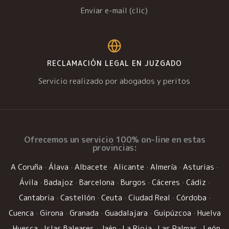
Enviar e-mail (clic)
RECLAMACIÓN LEGAL EN JUZGADO
Servicio realizado por abogados y peritos
Ofrecemos un
servicio 100% on-line
en estas
provincias:
A Coruña
·
Álava
·
Albacete
·
Alicante
·
Almería
·
Asturias
·
Ávila
·
Badajoz
·
Barcelona
·
Burgos
·
Cáceres
·
Cádiz
·
Cantabria
·
Castellón
·
Ceuta
·
Ciudad Real
·
Córdoba
·
Cuenca
·
Girona
·
Granada
·
Guadalajara
·
Guipúzcoa
·
Huelva
·
Huesca
·
Islas Baleares
·
Jaén
·
La Rioja
·
Las Palmas
·
León