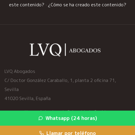
este contenido?
·
¿Cómo se ha creado este contenido?
LVQ Abogados
C/ Doctor González Caraballo, 1, planta 2 oficina 71,
Sevilla
41020 Sevilla, España
Home
·
Aviso Legal
·
Privacidad
·
Cookies
Whatsapp (24 horas)
© 2026 viciosocultoscoche.es ·
Mapa del sitio
·
Servicios
Llamar por teléfono