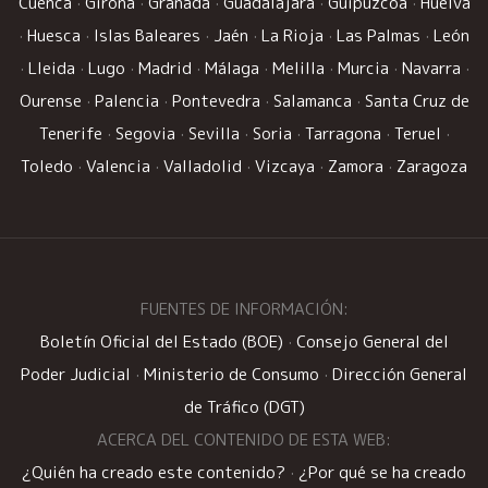
Cuenca
·
Girona
·
Granada
·
Guadalajara
·
Guipúzcoa
·
Huelva
·
Huesca
·
Islas Baleares
·
Jaén
·
La Rioja
·
Las Palmas
·
León
·
Lleida
·
Lugo
·
Madrid
·
Málaga
·
Melilla
·
Murcia
·
Navarra
·
Ourense
·
Palencia
·
Pontevedra
·
Salamanca
·
Santa Cruz de
Tenerife
·
Segovia
·
Sevilla
·
Soria
·
Tarragona
·
Teruel
·
Toledo
·
Valencia
·
Valladolid
·
Vizcaya
·
Zamora
·
Zaragoza
FUENTES DE INFORMACIÓN:
Boletín Oficial del Estado (BOE)
·
Consejo General del
Poder Judicial
·
Ministerio de Consumo
·
Dirección General
de Tráfico (DGT)
ACERCA DEL CONTENIDO DE ESTA WEB:
¿Quién ha creado este contenido?
·
¿Por qué se ha creado