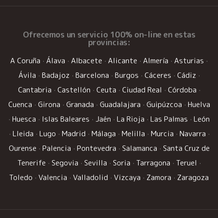
Ofrecemos un
servicio 100% on-line
en estas
provincias:
A Coruña
·
Álava
·
Albacete
·
Alicante
·
Almería
·
Asturias
·
Ávila
·
Badajoz
·
Barcelona
·
Burgos
·
Cáceres
·
Cádiz
·
Cantabria
·
Castellón
·
Ceuta
·
Ciudad Real
·
Córdoba
·
Cuenca
·
Girona
·
Granada
·
Guadalajara
·
Guipúzcoa
·
Huelva
·
Huesca
·
Islas Baleares
·
Jaén
·
La Rioja
·
Las Palmas
·
León
·
Lleida
·
Lugo
·
Madrid
·
Málaga
·
Melilla
·
Murcia
·
Navarra
·
Ourense
·
Palencia
·
Pontevedra
·
Salamanca
·
Santa Cruz de
Tenerife
·
Segovia
·
Sevilla
·
Soria
·
Tarragona
·
Teruel
·
Toledo
·
Valencia
·
Valladolid
·
Vizcaya
·
Zamora
·
Zaragoza