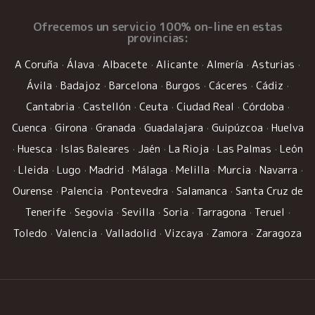
Ofrecemos un
servicio 100% on-line
en estas
provincias:
A Coruña
·
Álava
·
Albacete
·
Alicante
·
Almería
·
Asturias
·
Ávila
·
Badajoz
·
Barcelona
·
Burgos
·
Cáceres
·
Cádiz
·
Cantabria
·
Castellón
·
Ceuta
·
Ciudad Real
·
Córdoba
·
Cuenca
·
Girona
·
Granada
·
Guadalajara
·
Guipúzcoa
·
Huelva
·
Huesca
·
Islas Baleares
·
Jaén
·
La Rioja
·
Las Palmas
·
León
·
Lleida
·
Lugo
·
Madrid
·
Málaga
·
Melilla
·
Murcia
·
Navarra
·
Ourense
·
Palencia
·
Pontevedra
·
Salamanca
·
Santa Cruz de
Tenerife
·
Segovia
·
Sevilla
·
Soria
·
Tarragona
·
Teruel
·
Toledo
·
Valencia
·
Valladolid
·
Vizcaya
·
Zamora
·
Zaragoza