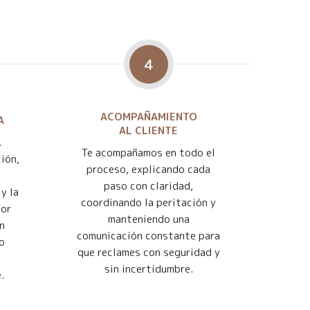
4
ACOMPAÑAMIENTO
A
AL CLIENTE
.
Te acompañamos en todo el
ión,
proceso, explicando cada
paso con claridad,
y la
coordinando la peritación y
jor
manteniendo una
n
comunicación constante para
o
que reclames con seguridad y
sin incertidumbre.
.