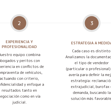
2
3
EXPERIENCIA Y
ESTRATEGIA A MEDID
PROFESIONALIDAD
Cada caso es distinto
Nuestro equipo combina
Analizamos la documentac
abogados y peritos con
el tipo de vendedor
eriencia en conflictos de
(particular o profesional) 
mpraventa de vehículos,
avería para definir la me
actuando con criterio,
estrategia: reclamació
fidencialidad y enfoque a
extrajudicial, burofax 
resultados tanto en
demanda, buscando la
negociación como en vía
solución más favorable
judicial.