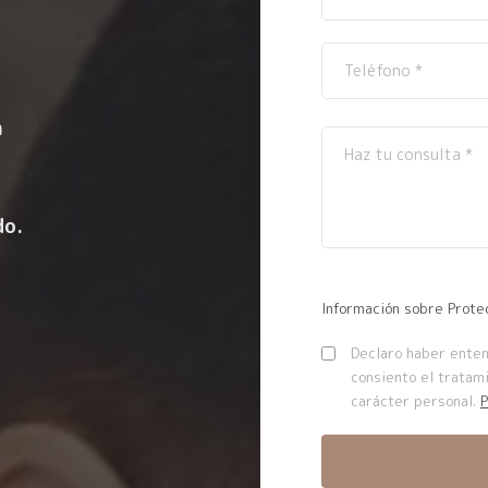
n
do.
Información sobre Prote
Declaro haber entend
consiento el tratam
carácter personal.
P