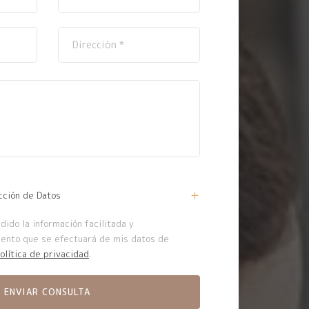
cción de Datos
ido la información facilitada y
iento que se efectuará de mis datos de
olítica de privacidad
.