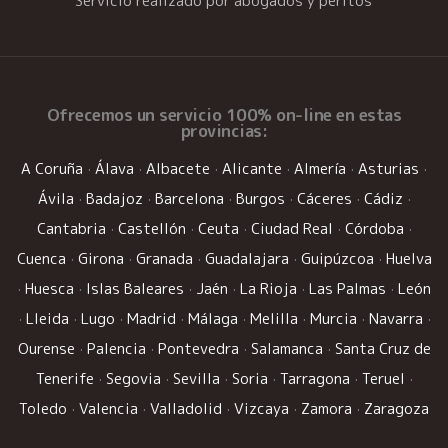
Servicio realizado por abogados y peritos
Ofrecemos un
servicio 100% on-line
en estas
provincias:
A Coruña
·
Álava
·
Albacete
·
Alicante
·
Almería
·
Asturias
·
Ávila
·
Badajoz
·
Barcelona
·
Burgos
·
Cáceres
·
Cádiz
·
Cantabria
·
Castellón
·
Ceuta
·
Ciudad Real
·
Córdoba
·
Cuenca
·
Girona
·
Granada
·
Guadalajara
·
Guipúzcoa
·
Huelva
·
Huesca
·
Islas Baleares
·
Jaén
·
La Rioja
·
Las Palmas
·
León
·
Lleida
·
Lugo
·
Madrid
·
Málaga
·
Melilla
·
Murcia
·
Navarra
·
Ourense
·
Palencia
·
Pontevedra
·
Salamanca
·
Santa Cruz de
Tenerife
·
Segovia
·
Sevilla
·
Soria
·
Tarragona
·
Teruel
·
Toledo
·
Valencia
·
Valladolid
·
Vizcaya
·
Zamora
·
Zaragoza