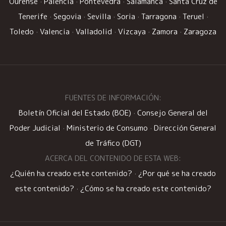
Ourense
·
Palencia
·
Pontevedra
·
Salamanca
·
Santa Cruz de
Tenerife
·
Segovia
·
Sevilla
·
Soria
·
Tarragona
·
Teruel
·
Toledo
·
Valencia
·
Valladolid
·
Vizcaya
·
Zamora
·
Zaragoza
FUENTES DE INFORMACIÓN:
Boletín Oficial del Estado (BOE)
·
Consejo General del
Poder Judicial
·
Ministerio de Consumo
·
Dirección General
de Tráfico (DGT)
ACERCA DEL CONTENIDO DE ESTA WEB:
¿Quién ha creado este contenido?
·
¿Por qué se ha creado
este contenido?
·
¿Cómo se ha creado este contenido?