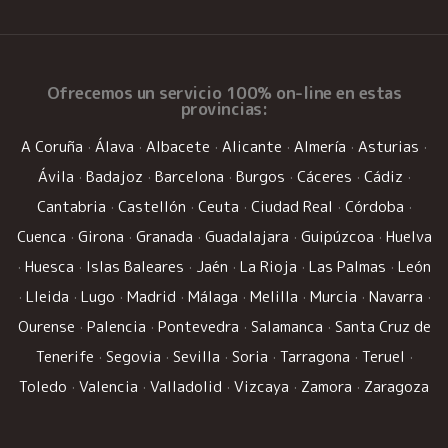
Ofrecemos un
servicio 100% on-line
en estas
provincias:
A Coruña
·
Álava
·
Albacete
·
Alicante
·
Almería
·
Asturias
·
Ávila
·
Badajoz
·
Barcelona
·
Burgos
·
Cáceres
·
Cádiz
·
Cantabria
·
Castellón
·
Ceuta
·
Ciudad Real
·
Córdoba
·
Cuenca
·
Girona
·
Granada
·
Guadalajara
·
Guipúzcoa
·
Huelva
·
Huesca
·
Islas Baleares
·
Jaén
·
La Rioja
·
Las Palmas
·
León
·
Lleida
·
Lugo
·
Madrid
·
Málaga
·
Melilla
·
Murcia
·
Navarra
·
Ourense
·
Palencia
·
Pontevedra
·
Salamanca
·
Santa Cruz de
Tenerife
·
Segovia
·
Sevilla
·
Soria
·
Tarragona
·
Teruel
·
Toledo
·
Valencia
·
Valladolid
·
Vizcaya
·
Zamora
·
Zaragoza