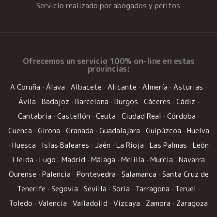
Servicio realizado por abogados y peritos
Ofrecemos un
servicio 100% on-line
en estas
provincias:
A Coruña
·
Álava
·
Albacete
·
Alicante
·
Almería
·
Asturias
·
Ávila
·
Badajoz
·
Barcelona
·
Burgos
·
Cáceres
·
Cádiz
·
Cantabria
·
Castellón
·
Ceuta
·
Ciudad Real
·
Córdoba
·
Cuenca
·
Girona
·
Granada
·
Guadalajara
·
Guipúzcoa
·
Huelva
·
Huesca
·
Islas Baleares
·
Jaén
·
La Rioja
·
Las Palmas
·
León
·
Lleida
·
Lugo
·
Madrid
·
Málaga
·
Melilla
·
Murcia
·
Navarra
·
Ourense
·
Palencia
·
Pontevedra
·
Salamanca
·
Santa Cruz de
Tenerife
·
Segovia
·
Sevilla
·
Soria
·
Tarragona
·
Teruel
·
Toledo
·
Valencia
·
Valladolid
·
Vizcaya
·
Zamora
·
Zaragoza