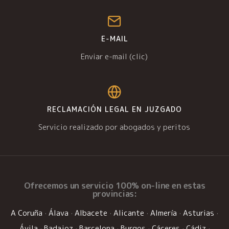
E-MAIL
Enviar e-mail (clic)
RECLAMACIÓN LEGAL EN JUZGADO
Servicio realizado por abogados y peritos
Ofrecemos un
servicio 100% on-line
en estas
provincias:
A Coruña
·
Álava
·
Albacete
·
Alicante
·
Almería
·
Asturias
·
Ávila
·
Badajoz
·
Barcelona
·
Burgos
·
Cáceres
·
Cádiz
·