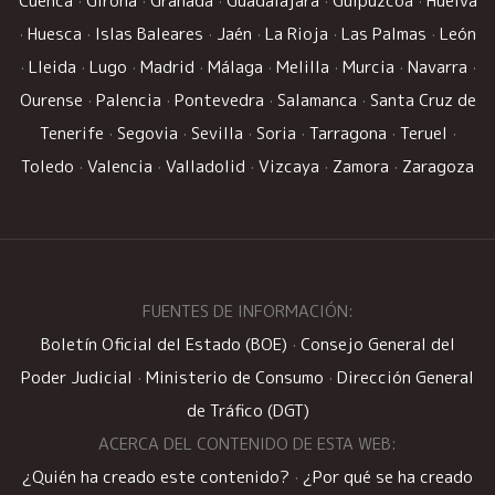
Cuenca
·
Girona
·
Granada
·
Guadalajara
·
Guipúzcoa
·
Huelva
·
Huesca
·
Islas Baleares
·
Jaén
·
La Rioja
·
Las Palmas
·
León
·
Lleida
·
Lugo
·
Madrid
·
Málaga
·
Melilla
·
Murcia
·
Navarra
·
Ourense
·
Palencia
·
Pontevedra
·
Salamanca
·
Santa Cruz de
Tenerife
·
Segovia
·
Sevilla
·
Soria
·
Tarragona
·
Teruel
·
Toledo
·
Valencia
·
Valladolid
·
Vizcaya
·
Zamora
·
Zaragoza
FUENTES DE INFORMACIÓN:
Boletín Oficial del Estado (BOE)
·
Consejo General del
Poder Judicial
·
Ministerio de Consumo
·
Dirección General
de Tráfico (DGT)
ACERCA DEL CONTENIDO DE ESTA WEB:
¿Quién ha creado este contenido?
·
¿Por qué se ha creado