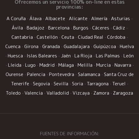
Ofrecemos un
servicio 100% on-line
en estas
provincias:
A Coruña
·
Álava
·
Albacete
·
Alicante
·
Almería
·
Asturias
·
Ávila
·
Badajoz
·
Barcelona
·
Burgos
·
Cáceres
·
Cádiz
·
Cantabria
·
Castellón
·
Ceuta
·
Ciudad Real
·
Córdoba
·
Cuenca
·
Girona
·
Granada
·
Guadalajara
·
Guipúzcoa
·
Huelva
·
Huesca
·
Islas Baleares
·
Jaén
·
La Rioja
·
Las Palmas
·
León
·
Lleida
·
Lugo
·
Madrid
·
Málaga
·
Melilla
·
Murcia
·
Navarra
·
Ourense
·
Palencia
·
Pontevedra
·
Salamanca
·
Santa Cruz de
Tenerife
·
Segovia
·
Sevilla
·
Soria
·
Tarragona
·
Teruel
·
Toledo
·
Valencia
·
Valladolid
·
Vizcaya
·
Zamora
·
Zaragoza
FUENTES DE INFORMACIÓN: