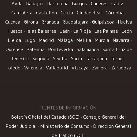
Ávila
·
Badajoz
·
Barcelona
·
Burgos
·
Cáceres
·
Cádiz
·
Cantabria
·
Castellón
·
Ceuta
·
Ciudad Real
·
Córdoba
·
Cuenca
·
Girona
·
Granada
·
Guadalajara
·
Guipúzcoa
·
Huelva
·
Huesca
·
Islas Baleares
·
Jaén
·
La Rioja
·
Las Palmas
·
León
·
Lleida
·
Lugo
·
Madrid
·
Málaga
·
Melilla
·
Murcia
·
Navarra
·
Ourense
·
Palencia
·
Pontevedra
·
Salamanca
·
Santa Cruz de
Tenerife
·
Segovia
·
Sevilla
·
Soria
·
Tarragona
·
Teruel
·
Toledo
·
Valencia
·
Valladolid
·
Vizcaya
·
Zamora
·
Zaragoza
FUENTES DE INFORMACIÓN:
Boletín Oficial del Estado (BOE)
·
Consejo General del
Poder Judicial
·
Ministerio de Consumo
·
Dirección General
de Tráfico (DGT)