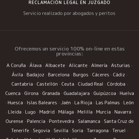
RECLAMACIÓN LEGAL EN JUZGADO
Servicio realizado por abogados y peritos
Ofrecemos un
servicio 100% on-line
en estas
provincias:
A Coruña
·
Álava
·
Albacete
·
Alicante
·
Almería
·
Asturias
·
Ávila
·
Badajoz
·
Barcelona
·
Burgos
·
Cáceres
·
Cádiz
·
Cantabria
·
Castellón
·
Ceuta
·
Ciudad Real
·
Córdoba
·
Cuenca
·
Girona
·
Granada
·
Guadalajara
·
Guipúzcoa
·
Huelva
·
Huesca
·
Islas Baleares
·
Jaén
·
La Rioja
·
Las Palmas
·
León
·
Lleida
·
Lugo
·
Madrid
·
Málaga
·
Melilla
·
Murcia
·
Navarra
·
Ourense
·
Palencia
·
Pontevedra
·
Salamanca
·
Santa Cruz de
Tenerife
·
Segovia
·
Sevilla
·
Soria
·
Tarragona
·
Teruel
·